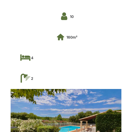
10
160m²
4
2