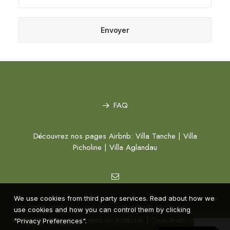
FAQ
Découvrez nos pages Airbnb:
Villa Tanche
|
Villa
Picholine
|
Villa Aglandau
We use cookies from third party services. Read about how we
use cookies and how you can control them by clicking
© 2026 Le Clos des Oliviers en Ardèche. | Tous droits réservés.
"Privacy Preferences".