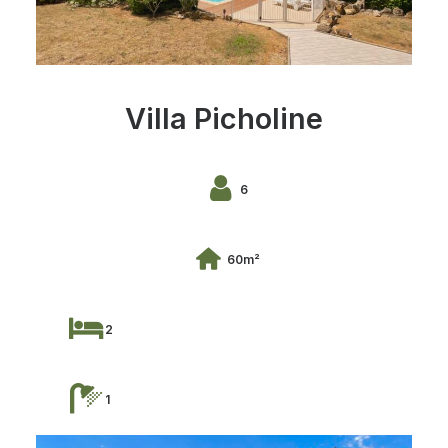
Villa Picholine
6
60m²
2
1