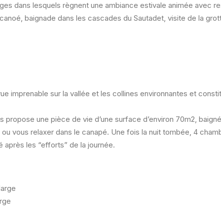
lages dans lesquels règnent une ambiance estivale animée avec res
en canoé, baignade dans les cascades du Sautadet, visite de la gr
 vue imprenable sur la vallée et les collines environnantes et const
s propose une pièce de vie d’une surface d’environ 70m2, baignée 
r ou vous relaxer dans le canapé. Une fois la nuit tombée, 4 chambr
 après les “efforts” de la journée.
large
arge